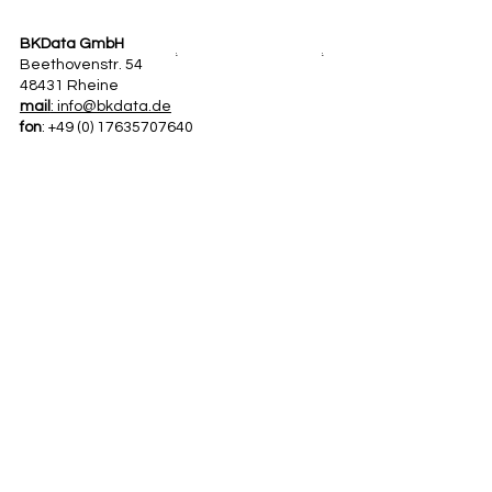
BKData GmbH
.
.
Beethovenstr. 54
48431 Rheine
mail
: info@bkdata.de
fon
: +49 (0) 17635707640