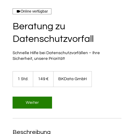
Online verfügbar
Beratung zu
Datenschutzvorfall
Schnelle Hilfe bei Datenschutzvorfällen – Ihre
Sicherheit, unsere Priorität!
149
Euro
1 Std.
1
149 €
BKData GmbH
S
t
d
Weiter
Beschreibung