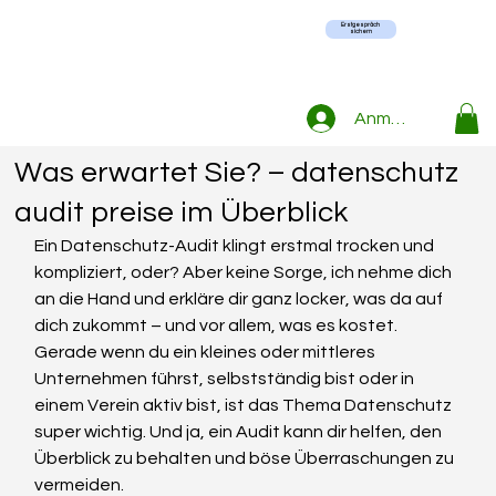
Erstgespräch
sichern
Bernd-R. Krüger
14. Mai
4 Min. Lesezeit
Anmelden
Kosten eines Datenschutz-Audits:
Was erwartet Sie? – datenschutz
audit preise im Überblick
Ein Datenschutz-Audit klingt erstmal trocken und 
kompliziert, oder? Aber keine Sorge, ich nehme dich 
an die Hand und erkläre dir ganz locker, was da auf 
dich zukommt – und vor allem, was es kostet. 
Gerade wenn du ein kleines oder mittleres 
Unternehmen führst, selbstständig bist oder in 
einem Verein aktiv bist, ist das Thema Datenschutz 
super wichtig. Und ja, ein Audit kann dir helfen, den 
Überblick zu behalten und böse Überraschungen zu 
vermeiden.