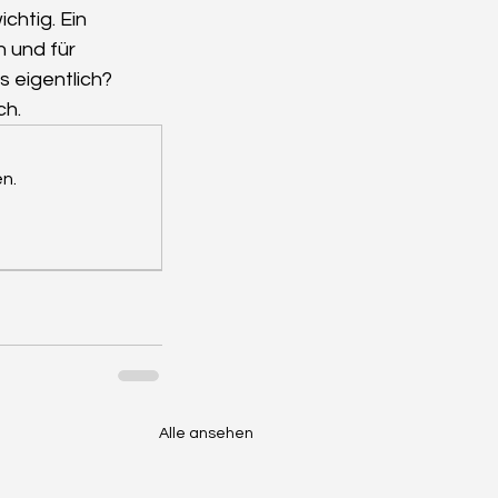
htig. Ein 
 und für 
 eigentlich? 
ch.
n.
Alle ansehen