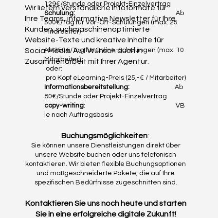
129€/Stunde oder Projekt-Einzelvertrag
Wir liefern verständliche Infoformate für
Schulung:
Ab
Ihre Teams, informative Newsletter für Ihre
500€/Tag für Vor-Ort-Schulungen (max. 25
Kunden, suchmaschinenoptimierte
Mitarbeiter)
Website-Texte und kreative Inhalte für
Ab 250€/Tag für Online-Schulungen (max. 10
Social Media. Auf Wunsch auch in
Mitarbeiter),
Zusammenarbeit mit Ihrer Agentur.
oder:
pro Kopf eLearning-Preis (25,-€ / Mitarbeiter)
Informationsbereitstellung:
Ab
80€/Stunde oder Projekt-Einzelvertrag
copy-writing
: VB
je nach Auftragsbasis
Buchungsmöglichkeiten
:
Sie können unsere Dienstleistungen direkt über
unsere Website buchen oder uns telefonisch
kontaktieren. Wir bieten flexible Buchungsoptionen
und maßgeschneiderte Pakete, die auf Ihre
spezifischen Bedürfnisse zugeschnitten sind.
Kontaktieren Sie uns noch heute und starten
Sie in eine erfolgreiche digitale Zukunft!