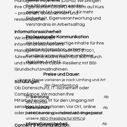
Managementsystems (DSMS): Wir bringen
Ihre Mitarbeitenden werden
Ihre Organisation DSGVO-konform auf Kurs
zielgerichtet geschult – für mehr
– praxisnah, dokumentiert und
Sicherheit, Eigenverantwortung und
revisionssicher.
Verständnis im Arbeitsalltag.
Informationssicherheit
Professionelle Kommunikation
Wir implementieren
Wir liefern hochwertige Inhalte für Ihre
Informationssicherheits-
interne Information, externe
Managementsysteme nach ISO 27001,
Kundenkommunikation und Ihren
führen interne Audits nach ISO 9001 durch
digitalen Auftritt.
und stärken Ihre Cyber-Resilienz mit BSI-
Grundschutzmaßnahmen.
Preise und Dauer:
Unsere Preise variieren je nach Umfang und Art
Schulungen
der Dienstleistung.
Ob Datenschutz, IT-Sicherheit oder
Compliance: Wir machen Ihre
IT-Beratung:
Ab
Mitarbeitenden fit für den Umgang mit
90€/Stunde
sensiblen Informationen. Vor Ort, online
Datenschutz
: Ab
oder per eLearning – individuell angepasst.
149€/Stunde oder fester Abo-Preis (siehe
unsere
ABO-Preisliste für KMU's
)
Informationssicherheit:
Ab
Content & Kommunikation